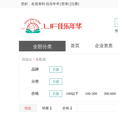
您好，欢迎来到
佳乐年华
[
登录
] [
注册
]
首页
企业资质
全部分类
筛选出
0
条数据
品牌
不限
分类
不限
价格
100以下
100-300
300-600
不限
16000-20000
20000以上
综合
销量
价格